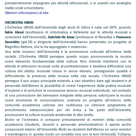
prevalentemente impegnato per attività istituzionali, e in scambi con analoghe
realtà corali universitarie.
Ulteriori informazioni al sito
ORCHESTRA UNIUD
L’Orchestra UNIUD dell’Università degli studi di Udine è nata nel 2019, quando
Fabio Alessi
(professore di informatica e Referente per le attività musicali e
coreutiche dell’Università),
Gabriele De Anna
(professore di filosofia) e
Francesco
Savonitto
(già DG e dirigente dell’Università) hanno presentato un progetto al
Magnifico Rettore, che lo ha appoggiato e sostenuto.
Una delle missioni dell’Università è la promozione culturale all’interno della
società. L’Orchestra UNIUD persegue questo scopo promuovendo la musica
come elemento fondamentale della cultura. Non intende interferire con le
attività di istituzioni musicali volte al professionismo e desidera diffondere una
cultura del diletto musicale inteso in senso elevato, perseguendo qualità e
diffondendo la presenza della musica nella vita sociale. L’Orchestra UNIUD
persegue il suo scopo principale mirando a vari obiettivi: dare agli studenti e al
personale dell’Ateneo la possibilità di vivere l’esperienza della pratica musicale
d’insieme e di arricchire le conoscenze tecnico-musicali individuali, nel contesto
di una promozione del benessere integrale della persona; valorizzare la musica
come strumento di comunicazione; costruire un progetto all’interno della
comunità accademica udinese che costituisca un ulteriore programma di
arricchimento extracurriculare per chi entra a far parte dell’Università;
promuovere la cultura musicale amatoriale di alto livello.
Anche se l’orchestra si compone primariamente di membri della comunità
accademica (studenti, docenti e personale amministrativo) è aperta anche
componenti esterni all’Università. Molti ex-studenti dell’Ateneo ne sono membri
e mantengono in questo modo un contatto vivo con la loro Università. Tuttavia,